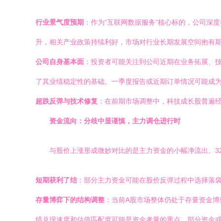
行业景气度预期
：作为“互联网数据服务”核心标的，公司深
升，相关产业政策持续利好，市场对行业长期发展空间抱有
公司自身基本面
：投资者可能关注到公司近期在业务拓展、
了其业绩稳定性的基础。一季度报告或近期订单情况可能成
超跌反弹与技术修复
：在前期市场调整中，科技成长股普遍
资金流向：分歧中显谨慎，主力调仓进行时
与股价上涨形成微妙对比的是主力资金的小幅净流出。32
短期获利了结
：部分主力资金可能在股价反弹过程中选择落
存量博弈下的结构调整
：当前A股市场整体仍处于存量资金博
绩兑现速度和估值匹配度可能是资金考量的重点，部分资金