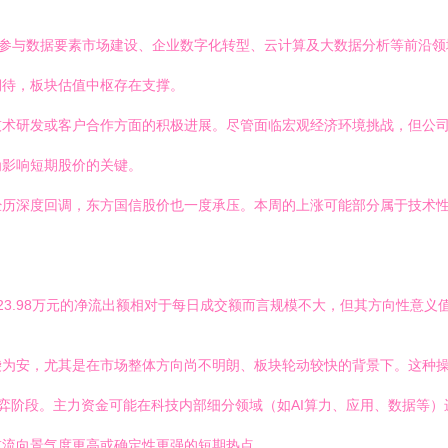
度参与数据要素市场建设、企业数字化转型、云计算及大数据分析等前沿
期待，板块估值中枢存在支撑。
技术研发或客户合作方面的积极进展。尽管面临宏观经济环境挑战，但公
为影响短期股价的关键。
经历深度回调，东方国信股价也一度承压。本周的上涨可能部分属于技术
3.98万元的净流出额相对于每日成交额而言规模不大，但其方向性意义
袋为安，尤其是在市场整体方向尚不明朗、板块轮动较快的背景下。这种
弈阶段。主力资金可能在科技内部细分领域（如AI算力、应用、数据等
或流向景气度更高或确定性更强的短期热点。