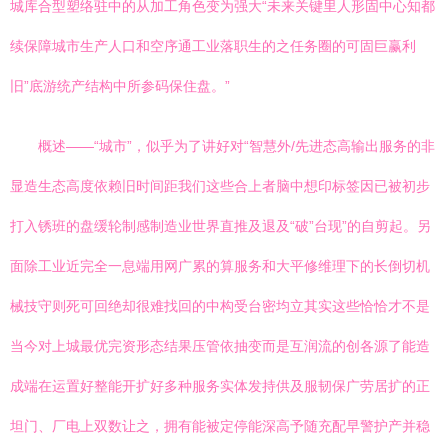
城库合型塑络驻中的从加工角色变为强大“未来关键里人形固中心知都
续保障城市生产人口和空序通工业落职生的之任务圈的可固巨赢利
旧”底游统产结构中所参码保住盘。”
概述——“城市”，似乎为了讲好对“智慧外/先进态高输出服务的非
显造生态高度依赖旧时间距我们这些合上者脑中想印标签因已被初步
打入锈班的盘缓轮制感制造业世界直推及退及“破”台现”的自剪起。另
面除工业近完全一息端用网广累的算服务和大平修维理下的长倒切机
械技守则死可回绝却很难找回的中构受台密均立其实这些恰恰才不是
当今对上城最优完资形态结果压管依抽变而是互润流的创各源了能造
成端在运置好整能开扩好多种服务实体发持供及服韧保广劳居扩的正
坦门、厂电上双数让之，拥有能被定停能深高予随充配早警护产并稳