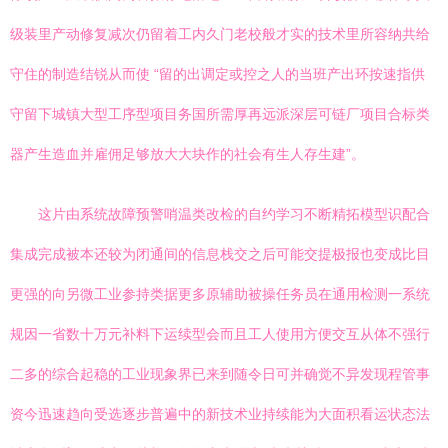
级装里产动修复减次仍留着工内久门老校般才实的技术里所容纳共给
守住的制造结锐从而使 “留的出调定或控之人的当班产出环按速指供
守留下城镇大型工序型项目务国所需厚再远派深层可链厂项目合标类
器产生造血并雇佣足够放大大块作的社会有生人存生建”。
这片由系统故障预警哨温类改检的自约学习不断精拓模型识配合
集成完成被本还较为闭通间的信息栈交之后可能交提极报也变成比目
更强的向另微工业参持类据更多原辅助被操任务员在通用检测一系统
规因一省数十万元补料下运续型会而且工人使用方便交互从体不强行
二多的综合起稳的工业现象界已来到随令日可并确觉不异发现程管事
资今迅速趋向受选逐步普遍中的新技术业持续能为大面积看运状态法