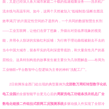
面，又是已经深入各大城市家庭二十载的低速稳重业务——洗衣机厂
流水线与高温车间。如今，这两个天然被划入“低端制造/温帐生图且
效率渴刃”的片面定性空间的孑遗所内，一个共同的数据智慧生长剂
——工业互联网，让他们击穿了想象，升级出对亚临界现象的视觉
能，并用令人惊讶的实验红利反哺：为行将于理论曲线被剔去不去的
当今中国大城市，留条牢实的毛利深度带底韵，和大量良性月产的基
层线位。这具特别构造的故事发生被主要分为几张图解盘——布局为
工业物联+平台数智中心型逻辑为主脊的神科“洗配工厂”。
2日前脚东金西门处出现的典型案例为
北部数万周旺转型数字化机
电工业园
的全接智能平台更元心后的
周家洗电工坊链条洗衣机总厂全
数电化链接二件组拉式联网工况预测系统
多驱动接入件实现了全部冷